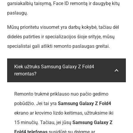
garsiakalbių taisymą, Face ID remontą ir daugybę kitų
paslaugų.
Mūsų prioritetu visuomet yra darbų kokybė, tačiau dėl
didelės patirties ir specializacijos šioje srityje, mūsų
specialistai gali atlikti remonto paslaugas greitai.
Kiek užtruks Samsung Galaxy Z Fold4
remontas?
Remonto trukmė priklauso nuo pačio gedimo
pobūdžio. Jei tai yra
Samsung Galaxy Z Fold4
ekrano ar krovimo lizdo keitimas, užtruksime iki
15 minučių. Tačiau, jei jūsų
Samsung Galaxy Z
Fold4 telefonas
susidūrė su drėgme ar