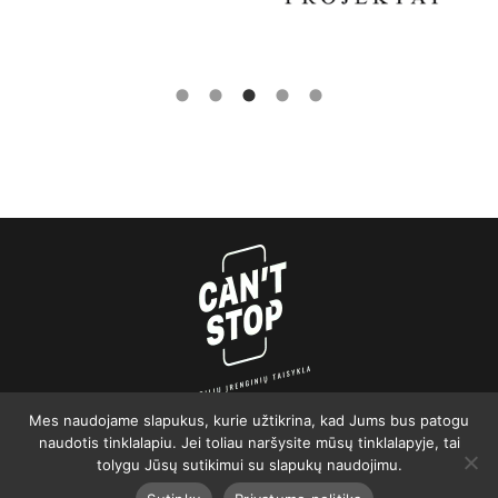
Mes naudojame slapukus, kurie užtikrina, kad Jums bus patogu
Remonto sąlygos
|
D.U.K.
|
Privatumo politika
|
Naujienos
naudotis tinklalapiu. Jei toliau naršysite mūsų tinklalapyje, tai
tolygu Jūsų sutikimui su slapukų naudojimu.
©2026 Can’t Stop.lt