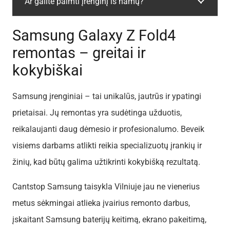
Ar galite paimti įrenginį iš namų?
Samsung Galaxy Z Fold4
remontas – greitai ir
kokybiškai
Samsung įrenginiai – tai unikalūs, jautrūs ir ypatingi
prietaisai. Jų remontas yra sudėtinga užduotis,
reikalaujanti daug dėmesio ir profesionalumo. Beveik
visiems darbams atlikti reikia specializuotų įrankių ir
žinių, kad būtų galima užtikrinti kokybišką rezultatą.
Cantstop Samsung taisykla Vilniuje jau ne vienerius
metus sėkmingai atlieka įvairius remonto darbus,
įskaitant Samsung baterijų keitimą, ekrano pakeitimą,