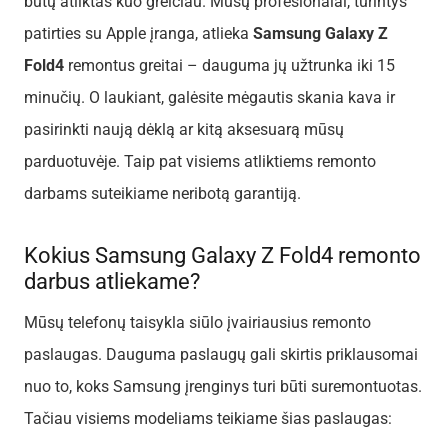
būtų atliktas kuo greičiau. Mūsų profesionalai, turintys
patirties su Apple įranga, atlieka
Samsung Galaxy Z
Fold4
remontus greitai – dauguma jų užtrunka iki 15
minučių. O laukiant, galėsite mėgautis skania kava ir
pasirinkti naują dėklą ar kitą aksesuarą mūsų
parduotuvėje. Taip pat visiems atliktiems remonto
darbams suteikiame neribotą garantiją.
Kokius Samsung Galaxy Z Fold4 remonto
darbus atliekame?
Mūsų telefonų taisykla siūlo įvairiausius remonto
paslaugas. Dauguma paslaugų gali skirtis priklausomai
nuo to, koks Samsung įrenginys turi būti suremontuotas.
Tačiau visiems modeliams teikiame šias paslaugas: