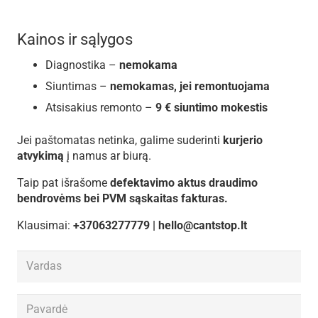
Kainos ir sąlygos
Diagnostika –
nemokama
Siuntimas –
nemokamas, jei remontuojama
Atsisakius remonto –
9 € siuntimo mokestis
Jei paštomatas netinka, galime suderinti
kurjerio
atvykimą
į namus ar biurą.
Taip pat išrašome
defektavimo aktus draudimo
bendrovėms bei PVM sąskaitas fakturas.
Klausimai:
+37063277779 | hello@cantstop.lt