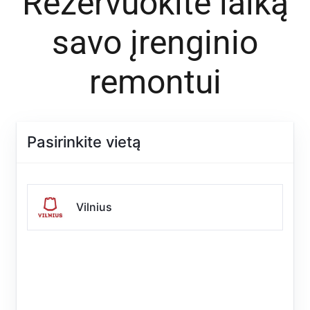
Rezervuokite laiką
savo įrenginio
remontui
Pasirinkite vietą
Vilnius