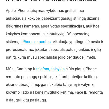
Apple iPhone taisymas vykdomas greitai ir su
aukščiausia kokybe, pabrėžiant garsųjį stilingą dizainą,
išskirtines kameras, apgalvotas specifikacijas, aukštos
kokybės komponentus ir intuityvią iOS operacinę
sistemą.
iPhone remontas
reikalauja ypatingo dėmesio ir
profesionalumo, įskaitant specializuotus įrankius ir gilią
patirtį, kurią mūsų specialistai įgijo per daugelį metų.
Mūsų Cantstop.lt
telefonų taisykla
siūlo platų iPhone
remonto paslaugų spektrą, įskaitant baterijos keitimą,
ekrano atnaujinimą, garsiakalbio taisymą ir valymą,
krovimo lizdo ir Home mygtuko keitimą, Face ID remontą
ir daugelį kitų paslaugų.