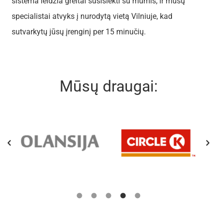
sistema leidžia greitai susisiekti su mumis, ir mūsų
specialistai atvyks į nurodytą vietą Vilniuje, kad
sutvarkytų jūsų įrenginį per 15 minučių.
Mūsų draugai: