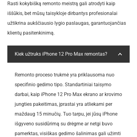
Rasti kokybišką remonto meistrą gali atrodyti kaip
iššūkis, bet mūsų taisykloje dirbantys profesionalai
užtikrina aukščiausio lygio paslaugas, garantuojančias
klientų pasitenkinimą.
Kiek užtruks iPhone 12 Pro Max remontas?
Remonto proceso trukmė yra priklausoma nuo
specifinio gedimo tipo. Standartiniai taisymo
darbai, kaip iPhone 12 Pro Max ekrano ar krovimo
jungties pakeitimas, įprastai yra atliekami per
maždaug 15 minučių. Tuo tarpu, jei jūsų iPhone
išgyveno susidūrimą su drėgme ar netgi buvo
pamerktas, visiškas gedimo šalinimas gali užimti