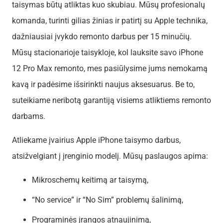
taisymas būtų atliktas kuo skubiau. Mūsų profesionalų
komanda, turinti gilias žinias ir patirtį su Apple technika,
dažniausiai įvykdo remonto darbus per 15 minučių.
Mūsų stacionarioje taisykloje, kol lauksite savo iPhone
12 Pro Max remonto, mes pasiūlysime jums nemokamą
kavą ir padėsime išsirinkti naujus aksesuarus. Be to,
suteikiame neribotą garantiją visiems atliktiems remonto
darbams.
Atliekame įvairius Apple iPhone taisymo darbus,
atsižvelgiant į įrenginio modelį. Mūsų paslaugos apima:
Mikroschemų keitimą ar taisymą,
“No service” ir “No Sim” problemų šalinimą,
Programinės įrangos atnaujinimą,